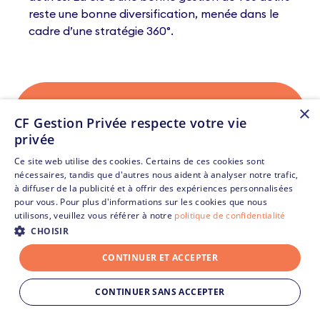
reste une bonne diversification, menée dans le
cadre d’une stratégie 360°.
Comment investir intelligemment dans
×
CF Gestion Privée respecte votre vie
l'immobilier ?
privée
Ce site web utilise des cookies. Certains de ces cookies sont
Ne restez pas seul ! A moins de disposer de
nécessaires, tandis que d'autres nous aident à analyser notre trafic,
solides connaissances en matière, nous vous
à diffuser de la publicité et à offrir des expériences personnalisées
pour vous. Pour plus d'informations sur les cookies que nous
conseillons de faire appel à des professionnels.
utilisons, veuillez vous référer à notre
politique de confidentialité
Faire appel à CF Gestion Privée c’est bénéficier
CHOISIR
d’un cabinet objectif dans son conseil et dans
les solutions proposées, grâce à son ouverture
CONTINUER ET ACCEPTER
sur le marché. Depuis bientôt 30 ans, nos
experts en gestion privée établissent des
CONTINUER SANS ACCEPTER
stratégies patrimoniales ou d’investissements