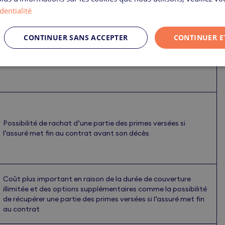
dentialité
CONTINUER SANS ACCEPTER
CONTINUER E
Capital versé aux bénéficiaires au décès de l’assuré
quel que soit la période
Possibilité de rachat d’une partie des primes versées si
l’assuré met fin au contrat avant son décès
Coût plus important en raison de la durée de couverture
illimitée et des options supplémentaires comme la possibilité
de récupérer une partie des primes versées si l’assuré met fin
au contrat