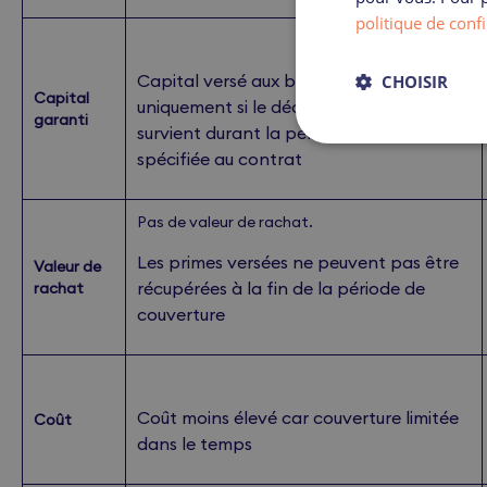
politique de confi
Capital versé aux bénéficiaires
CHOISIR
Capital
uniquement si le décès de l’assuré
garanti
survient durant la période de couverture
spécifiée au contrat
Pas de valeur de rachat.
Les primes versées ne peuvent pas être
Valeur de
récupérées à la fin de la période de
rachat
couverture
Coût moins élevé car couverture limitée
Coût
dans le temps