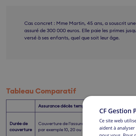
Cas concret : Mme Martin, 45 ans, a souscrit une
assuré de 300 000 euros. Elle paie les primes jusq
versé à ses enfants, quel que soit leur âge.
Tableau Comparatif
Assurance décès temporaire
CF Gestion P
Ce site web utili
Durée de
Couverture de l’assuré sur une période définie,
aident à analyser 
couverture
par exemple 10, 20 ou 30 ans
pour vous. Pour p