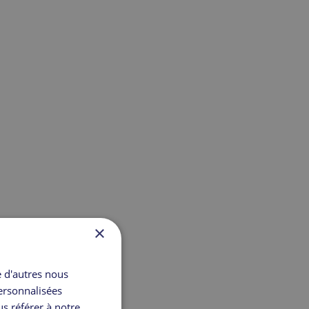
×
e d'autres nous
personnalisées
us référer à notre