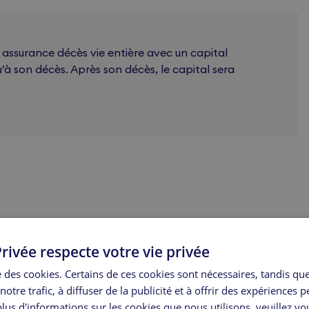
 assurance décès vie entière avec un capital
u’à son décès. Après son décès, le capital sera
Assurance décès vie entière
rivée respecte votre vie privée
se des cookies. Certains de ces cookies sont nécessaires, tandis qu
notre trafic, à diffuser de la publicité et à offrir des expériences 
Couverture de l’assuré sans limitation de durée
lus d'informations sur les cookies que nous utilisons, veuillez vo