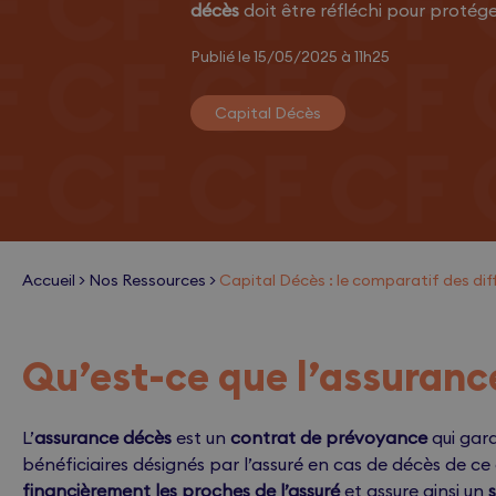
décès
doit être réfléchi pour protége
Publié le 15/05/2025 à 11h25
Capital Décès
Accueil
>
Nos Ressources
>
Capital Décès : le comparatif des di
Qu’est-ce que l’assuranc
L’
assurance décès
est un
contrat de prévoyance
qui gara
bénéficiaires désignés par l’assuré en cas de décès de c
financièrement les proches de l’assuré
et assure ainsi un
s