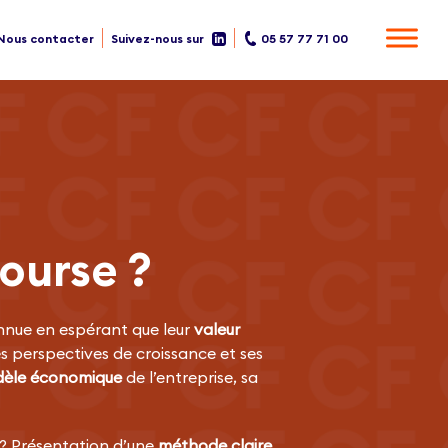
Nous contacter
Suivez-nous sur
05 57 77 71 00
ourse ?
nnue en espérant que leur
valeur
ses perspectives de croissance et ses
èle économique
de l’entreprise, sa
r ? Présentation d’une
méthode claire