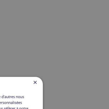
×
e d'autres nous
personnalisées
us référer à notre