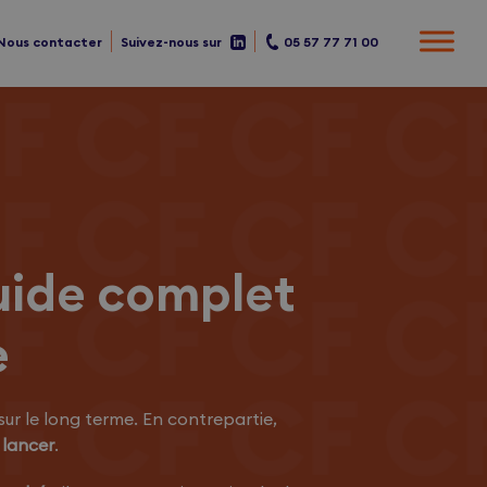
Nous contacter
Suivez-nous sur
05 57 77 71 00
uide complet
e
sur le long terme. En contrepartie,
lancer
.