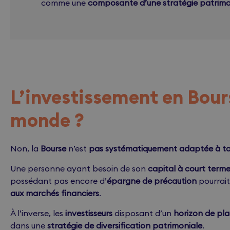
comme une
composante d’une stratégie patrimon
L’investissement en Bours
monde ?
Non, la
Bourse
n’est
pas systématiquement adaptée à t
Une personne ayant besoin de son
capital à court term
possédant pas encore d’
épargne de précaution
pourrait 
aux marchés financiers
.
À l’inverse, les
investisseurs
disposant d’un
horizon de pl
dans une
stratégie de diversification patrimoniale
.