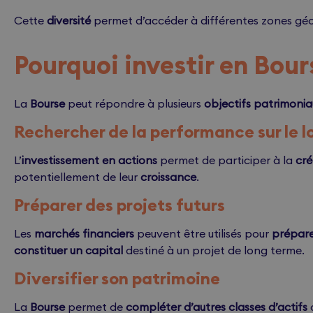
Cette
diversité
permet d’accéder à différentes zones géog
Pourquoi investir en Bour
La
Bourse
peut répondre à plusieurs
objectifs patrimonia
Rechercher de la performance sur le 
L’
investissement en actions
permet de participer à la
cré
potentiellement de leur
croissance
.
Préparer des projets futurs
Les
marchés financiers
peuvent être utilisés pour
préparer
constituer un capital
destiné à un projet de long terme.
Diversifier son patrimoine
La
Bourse
permet de
compléter d’autres classes d’actifs
c