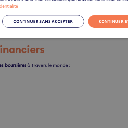
dentialité
nnaire
de l’entreprise concernée. La
valeur de cet
CONTINUER SANS ACCEPTER
CONTINUER E
acteurs :
résultats
financiers
,
contexte
économique
,
marchés
.
inanciers
s boursières
à travers le monde :