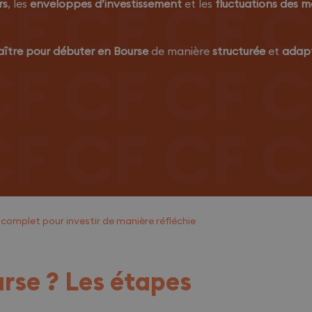
rs
, les
enveloppes d’investissement
et les
fluctuations des 
ître pour débuter en Bourse
de manière
structurée
et
adap
omplet pour investir de manière réfléchie
se ? Les étapes