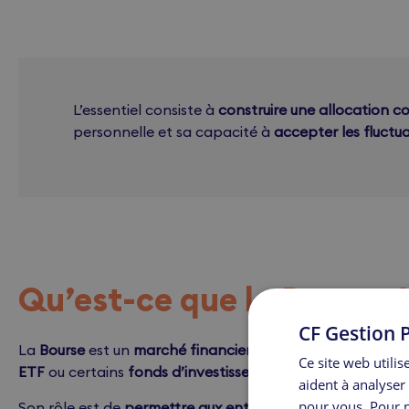
L’essentiel consiste à
construire une allocation c
personnelle et sa capacité à
accepter les fluctu
Qu’est-ce que la Bourse 
CF Gestion P
La
Bourse
est un
marché financier
sur lequel s’échangent
Ce site web utili
ETF
ou certains
fonds d’investissement
.
aident à analyser 
pour vous. Pour p
Son rôle est de
permettre aux entreprises de financer l