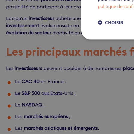
politique de confi
possibilité de participer à leur croissance.
Lorsqu’un
investisseur
achète une
action
, il devient
actio
CHOISIR
investissement
évolue ensuite en fonction de nombreux f
évolution du secteur
d’activité ou encore
confiance des 
Les principaux marchés f
Les
investisseurs
peuvent accéder à de nombreuses
place
Le
CAC 40
en France ;
Le
S&P 500
aux États-Unis ;
Le
NASDAQ
;
Les
marchés européens
;
Les
marchés asiatiques et émergents
.