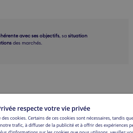
ohérente avec ses objectifs
, sa
situation
ations
des marchés.
?
rivée respecte votre vie privée
 différents
actifs
tels que les
actions
, les
obligations
, les
se des cookies. Certains de ces cookies sont nécessaires, tandis qu
notre trafic, à diffuser de la publicité et à offrir des expériences 
lus d'informations sur les cookies que nous utilisons, veuillez vo
eur développement
tout en offrant aux investisseurs la