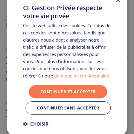
CF Gestion Privée respecte
Quelles sont les conséquences et
votre vie privée
les implications du transfert d’un
Ce site web utilise des cookies. Certains de
ces cookies sont nécessaires, tandis que
contrat d’assurance vie ?
d'autres nous aident à analyser notre
trafic, à diffuser de la publicité et à offrir
Le transfert d’un contrat d’assurance vie peut avoir
des expériences personnalisées pour
de nombreuses
implications
, tant sur le plan fiscal que
vous. Pour plus d'informations sur les
financier. Il est important de comprendre ces
cookies que nous utilisons, veuillez vous
conséquences afin d’
éviter les erreurs
et optimiser la
référer à notre
politique de confidentialité
gestion de son patrimoine.
La fiscalité
CONTINUER ET ACCEPTER
L’un des points les plus importants à prendre en
CONTINUER SANS ACCEPTER
compte lors d’un transfert est sans aucun doute la
fiscalité
:
CHOISIR
Un rachat total de l’assurance vie avant les huit